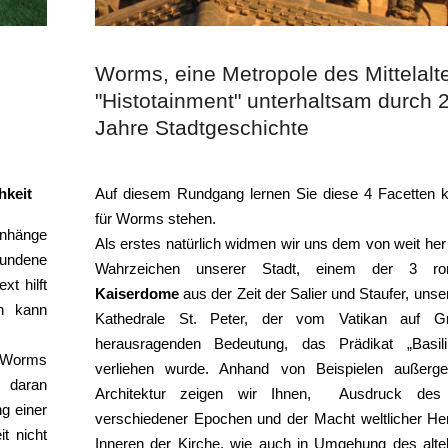
Worms, eine Metropole des Mittelalte
"Histotainment" unterhaltsam durch 
Jahre Stadtgeschichte
hkeit
Auf diesem Rundgang lernen Sie diese 4 Facetten k
für Worms stehen.
enhänge
Als erstes natürlich widmen wir uns dem von weit her
bundene
Wahrzeichen unserer Stadt, einem der 3 ro
t hilft
Kaiserdome
aus der Zeit der Salier und Staufer, uns
n kann
Kathedrale St. Peter, der vom Vatikan auf Gr
herausragenden Bedeutung, das Prädikat „Basil
n Worms
verliehen wurde. Anhand von Beispielen außerge
d daran
Architektur zeigen wir Ihnen, Ausdruck des
g einer
verschiedener Epochen und der Macht weltlicher Her
t nicht
Inneren der Kirche, wie auch in Umgehung des alte