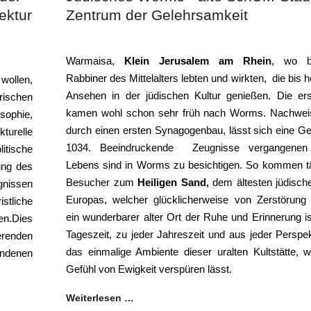
ektur
Zentrum der Gelehrsamkeit
Warmaisa,
Klein Jerusalem am Rhein
, wo b
Rabbiner des Mittelalters lebten und wirkten, die bis 
wollen,
Ansehen in der jüdischen Kultur genießen. Die er
ischen
kamen wohl schon sehr früh nach Worms. Nachweis
sophie,
durch einen ersten Synagogenbau, lässt sich eine G
turelle
1034. Beeindruckende Zeugnisse vergangenen 
itische
Lebens sind in Worms zu besichtigen. So kommen täg
ung des
Besucher zum
Heiligen Sand,
dem ältesten jüdische
gnissen
Europas, welcher glücklicherweise von Zerstörung 
istliche
ein wunderbarer alter Ort der Ruhe und Erinnerung is
n.Dies
Tageszeit, zu jeder Jahreszeit und aus jeder Perspek
erenden
das einmalige Ambiente dieser uralten Kultstätte, 
ndenen
Gefühl von Ewigkeit verspüren lässt.
Weiterlesen …