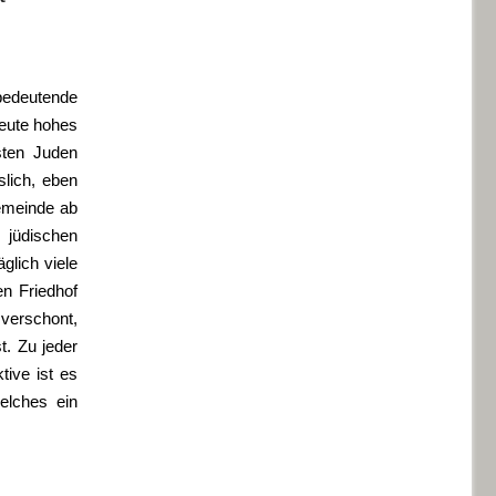
edeutende
heute hohes
sten Juden
lich, eben
emeinde ab
jüdischen
lich viele
n Friedhof
verschont,
t. Zu jeder
tive ist es
welches ein