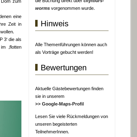
die Buchung direkt über
citytours-
is Dom zum
worms
vorgenommen wurde.
denen eine
Hinweis
hre Zeit in
wollen.
 3‘ die als
Alle Themenführungen können auch
m ‚flotten
als Vorträge gebucht werden!
Bewertungen
Aktuelle Gästebewertungen finden
sie in unserem
>> Google-Maps-Profil
Lesen Sie viele Rückmeldungen von
unseren begeisterten
TeilnehmerInnen.