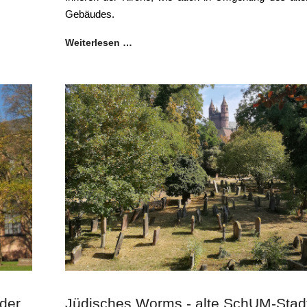
Gebäudes.
Weiterlesen …
 der
Jüdisches Worms - alte SchUM-Stadt