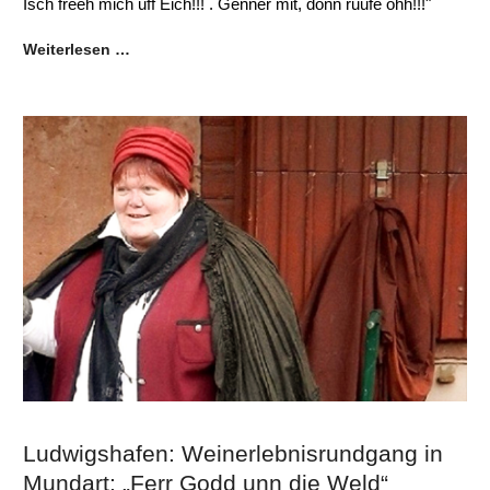
Isch freeh mich uff Eich!!! . Genner mit, donn ruufe ohh!!!"
Weiterlesen …
Ludwigshafen: Weinerlebnisrundgang in
Mundart: „Ferr Godd unn die Weld“